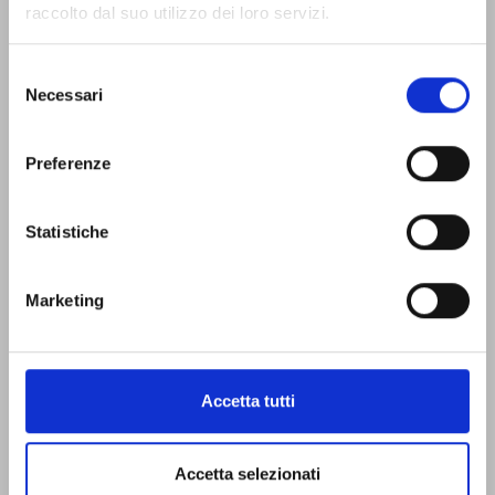
Acconciatore
raccolto dal suo utilizzo dei loro servizi.
Tatuatore
Selezione
Piercing
Necessari
del
Microblading e PMU
consenso
Preferenze
Messaggio
Statistiche
Marketing
Invia
Accetta tutti
Accetta selezionati
FPCS Academy è situata in via Nino Bixio, 7 a Milano (a