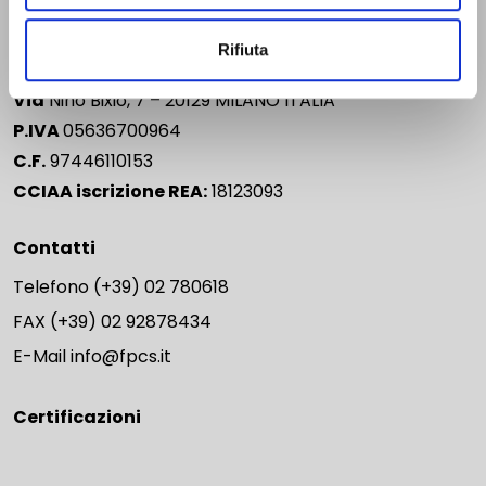
pochi passi dalla fermata della Metro Rossa di Porta
Rifiuta
Venezia). Tutti i diritti sono riservati.
Via
Nino Bixio, 7 – 20129 MILANO ITALIA
P.IVA
05636700964
C.F.
97446110153
CCIAA iscrizione REA:
18123093
Contatti
Telefono
(+39) 02 780618
FAX
(+39) 02 92878434
E-Mail
info@fpcs.it
Certificazioni