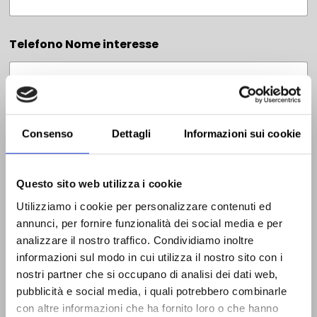
Telefono Nome interesse
Email
*
Consenso
Dettagli
Informazioni sui cookie
Questo sito web utilizza i cookie
Telefono
*
Utilizziamo i cookie per personalizzare contenuti ed
annunci, per fornire funzionalità dei social media e per
analizzare il nostro traffico. Condividiamo inoltre
informazioni sul modo in cui utilizza il nostro sito con i
Seleziona il corso di interesse
*
nostri partner che si occupano di analisi dei dati web,
pubblicità e social media, i quali potrebbero combinarle
Estetista
con altre informazioni che ha fornito loro o che hanno