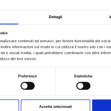
Email
*
Dettagli
ookie
nalizzare contenuti ed annunci, per fornire funzionalità dei socia
Telefono
*
inoltre informazioni sul modo in cui utilizza il nostro sito con i 
icità e social media, i quali potrebbero combinarle con altre inform
lizzo dei loro servizi.
Seleziona il corso di inter
Preferenze
Statistiche
Estetista
Acconciatore
Tatuatore
Piercing
Accetta selezionati