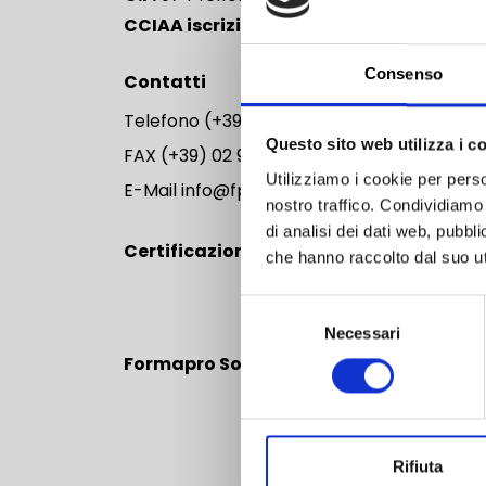
CCIAA iscrizione REA:
18123093
Consenso
Contatti
Telefono
(+39) 02 780618
Questo sito web utilizza i c
FAX
(+39) 02 92878434
Utilizziamo i cookie per perso
E-Mail
info@fpcs.it
nostro traffico. Condividiamo 
di analisi dei dati web, pubbl
Certificazioni
che hanno raccolto dal suo uti
Selezione
Necessari
del
consenso
Formapro Sostiene
Rifiuta