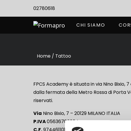
02780618
CHI SIAMO
COR
Home / Tattoo
FPCS Academy è situata in via Nino Bixio, 7
dalla fermata della Metro Rossa di Porta Ven
riservati.
Via
Nino Bixio, 7 – 20129 MILANO ITALIA
P.IVA
05636700964
C.F.
97446110153