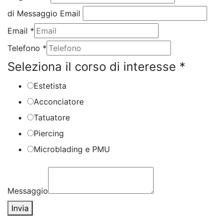
di Messaggio Email
Email
*
Telefono
*
Seleziona il corso di interesse
*
Estetista
Acconciatore
Tatuatore
Piercing
Microblading e PMU
Messaggio
Invia