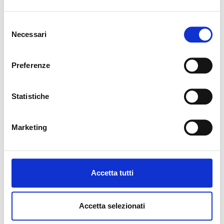
• Aula/laboratorio numero ore 600.
• Stage, numero ore 450 (presso negozi e
saloni indicati dall’Ente).
Selezione
Necessari
del
consenso
Full Immersion
Preferenze
• 3,5 mesi in aula/laboratorio + 2 mesi di
stage/tirocinio.
Statistiche
Articolazione giornaliera:
Marketing
8 ore al giorno dal lunedì al venerdì (9.00-
18.00)
Accetta tutti
Frequenza obbligatoria:
(Frequenza minima 75% del monte-ore)
Accetta selezionati