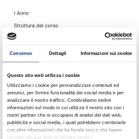
I Anno
Struttura del corso
• Aula/laboratorio numero ore 900.
• Stage, numero ore 150 (presso negozi e
saloni indicati dall’Ente).
Consenso
Dettagli
Informazioni sui cookie
Full Immersion
Questo sito web utilizza i cookie
• 5 mesi in aula/laboratorio + 1 mese di
Utilizziamo i cookie per personalizzare contenuti ed
stage/tirocinio.
annunci, per fornire funzionalità dei social media e per
analizzare il nostro traffico. Condividiamo inoltre
informazioni sul modo in cui utilizza il nostro sito con i
II Anno
nostri partner che si occupano di analisi dei dati web,
pubblicità e social media, i quali potrebbero combinarle
Struttura del corso
con altre informazioni che ha fornito loro o che hanno
raccolto dal suo utilizzo dei loro servizi.