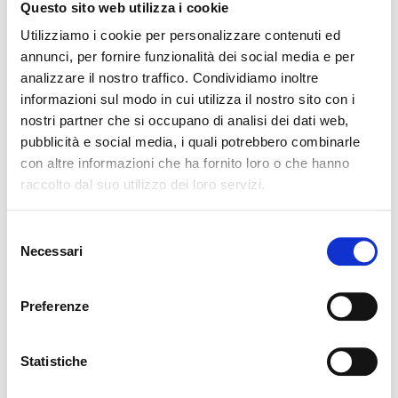
Questo sito web utilizza i cookie
semipermanente labbra varia generalmente tra i
400€ e i 700€, comprensivo di una o due sedute.
Utilizziamo i cookie per personalizzare contenuti ed
La dermopigmentazione è un investimento iniziale
annunci, per fornire funzionalità dei social media e per
importante, ma va considerato, come abbiamo
analizzare il nostro traffico. Condividiamo inoltre
visto, che si tratta di un risultato a lunga durata,
informazioni sul modo in cui utilizza il nostro sito con i
che evita l’acquisto continuo di rossetti e prodotti.
nostri partner che si occupano di analisi dei dati web,
Inoltre, scegliere un’operatrice qualificata, che
pubblicità e social media, i quali potrebbero combinarle
abbia seguito un corso specifico riconosciuto, è
con altre informazioni che ha fornito loro o che hanno
fondamentale per ottenere un risultato sicuro,
raccolto dal suo utilizzo dei loro servizi.
igienico e di qualità.
Selezione
Necessari
del
Vuoi imparare questa
consenso
tecnica? Scopri il Corso
Preferenze
Rapido FPCS
Statistiche
Il trucco semipermanente è un trattamento