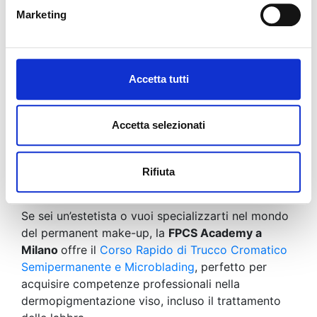
innovativo, versatile e sempre più richiesto,
Marketing
capace di valorizzare il volto in modo elegante e
naturale. Adatto a tutte le età, offre una soluzione
estetica duratura e personalizzabile, ideale per chi
desidera labbra definite, simmetriche e colorate
Accetta tutti
senza rinunciare alla praticità.
Che tu stia pensando di provarlo o di
Accetta selezionati
specializzarti come professionista nel settore,
conoscere le tecniche, i vantaggi e le modalità di
applicazione è il primo passo per ottenere o offrire
Rifiuta
risultati impeccabili.
Se sei un’estetista o vuoi specializzarti nel mondo
del permanent make-up, la
FPCS Academy a
Milano
offre il
Corso Rapido di Trucco Cromatico
Semipermanente e Microblading
, perfetto per
acquisire competenze professionali nella
dermopigmentazione viso, incluso il trattamento