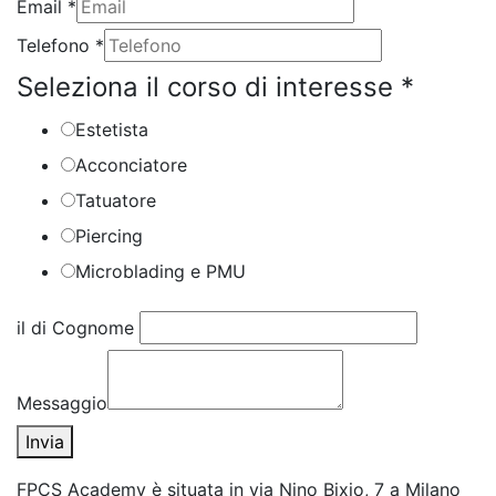
Email
*
Telefono
*
Seleziona il corso di interesse
*
Estetista
Acconciatore
Tatuatore
Piercing
Microblading e PMU
il di Cognome
Messaggio
Invia
FPCS Academy è situata in via Nino Bixio, 7 a Milano