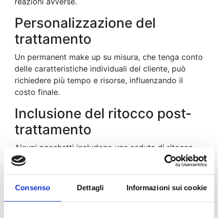
reazioni avverse.
Personalizzazione del
trattamento
Un permanent make up su misura, che tenga conto
delle caratteristiche individuali del cliente, può
richiedere più tempo e risorse, influenzando il
costo finale.
Inclusione del ritocco post-
trattamento
Alcuni pacchetti includono una seduta di ritocco
per perfezionare il risultato, mentre altri la
considerano un costo aggiuntivo; è importante
chiarire questo aspetto prima di iniziare il
Consenso
Dettagli
Informazioni sui cookie
trattamento.
In Italia, il costo complessivo del trucco